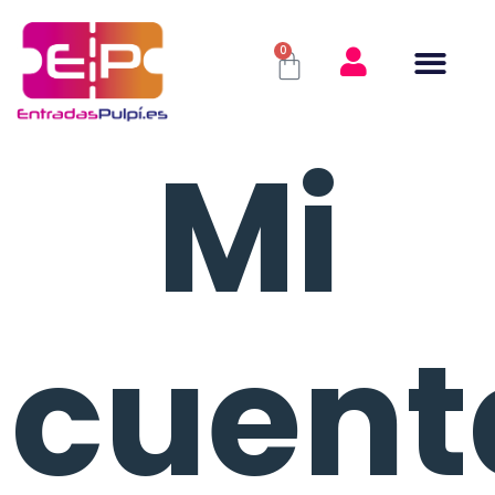
0
Mi
cuent