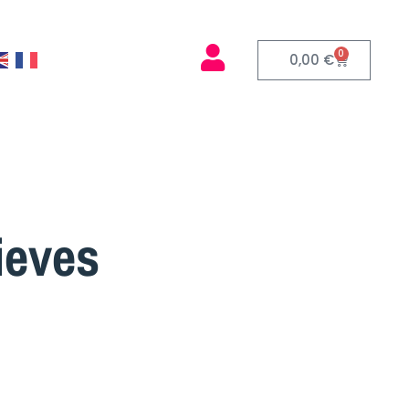
0
0,00
€
ieves