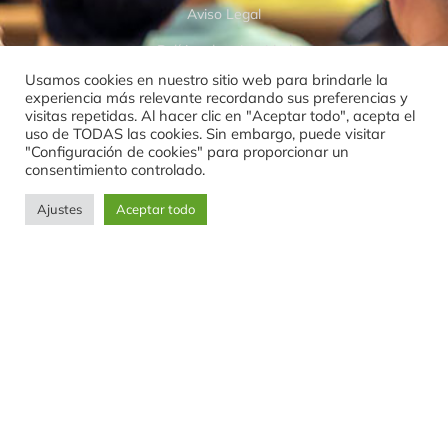
Aviso Legal
Política de privacidad
Usamos cookies en nuestro sitio web para brindarle la
Política de cookies
experiencia más relevante recordando sus preferencias y
visitas repetidas. Al hacer clic en "Aceptar todo", acepta el
Política de devoluciones
uso de TODAS las cookies. Sin embargo, puede visitar
"Configuración de cookies" para proporcionar un
consentimiento controlado.
Ajustes
Aceptar todo
SUSCRÍBASE A NUESTRO BOLETÍN
Suscríbase a nuestro boletín para recibir nuestras
últimas noticias y actualizaciones.
SUSCRÍBETE AHORA