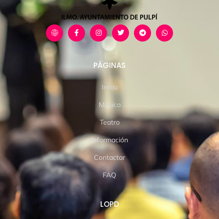
PÁGINAS
Inicio
Música
Teatro
Información
Contactar
FAQ
LOPD