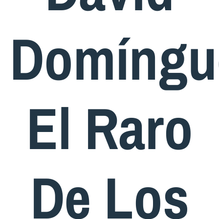
Domíngu
El Raro
De Los