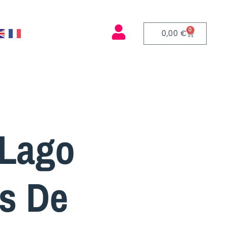
0
0,00
€
 Lago
s De