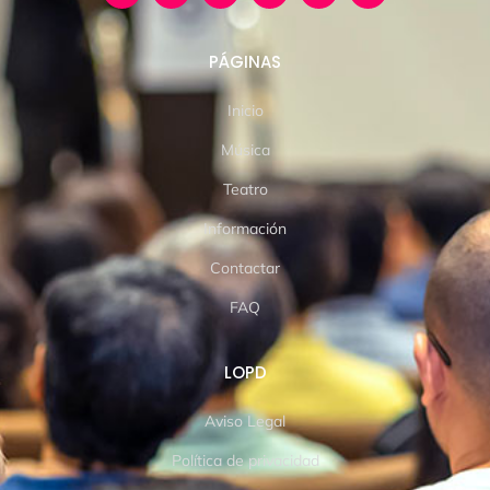
PÁGINAS
Inicio
Música
Teatro
Información
Contactar
FAQ
LOPD
Aviso Legal
Política de privacidad